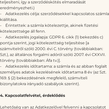
teljesíteni, így a szerződéskötés elmaradását
eredményezheti.)
-
Adatkezelés célja: szerződésekkel kapcsolatos számla
kiállítása.
-
Érintettek: a számla kötelezettje, akinek fizetési
kötelezettsége áll fenn.
-
Adatkezelés jogalapja: GDPR 6. cikk (1) bekezdés c)
pontja szerint, jogi kötelezettség teljesítése [a
számvitelről szóló 2000. évi C. törvény (továbbiakban:
Szt.), az általános forgalmi adóról szóló 2007. évi CXXVII.
törvény (továbbiakban: Áfa tv.)].
-
Adatkezelés időtartama: a számla és az abban foglalt
személyes adatok kezelésének időtartama 8 év (az Szt.
169. § (2) bekezdésének megfelelő, számviteli
bizonylatokra irányadó szabályok szerint).
4. Kapcsolatfelvétel, érdeklődés
Lehetőség van az Adatkezelővel felvenni a kapcsolatot