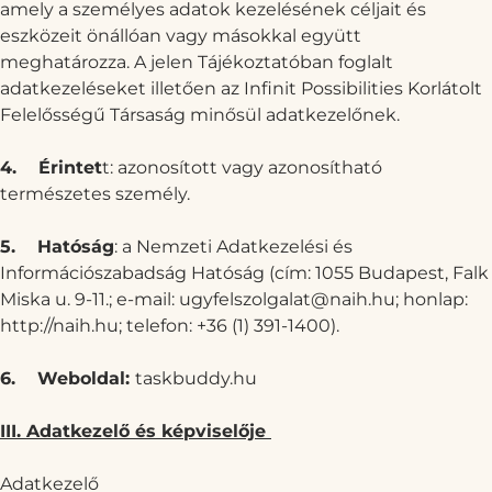
amely a személyes adatok kezelésének céljait és
eszközeit önállóan vagy másokkal együtt
meghatározza. A jelen Tájékoztatóban foglalt
adatkezeléseket illetően az Infinit Possibilities Korlátolt
Felelősségű Társaság minősül adatkezelőnek.
4.
Érintet
t: azonosított vagy azonosítható
természetes személy.
5.
Hatóság
: a Nemzeti Adatkezelési és
Információszabadság Hatóság (cím: 1055 Budapest, Falk
Miska u. 9-11.; e-mail:
ugyfelszolgalat@naih.hu
; honlap:
http://naih.hu
; telefon: +36 (1) 391-1400).
6.
Weboldal:
taskbuddy.hu
III. Adatkezelő és képviselője
Adatkezelő