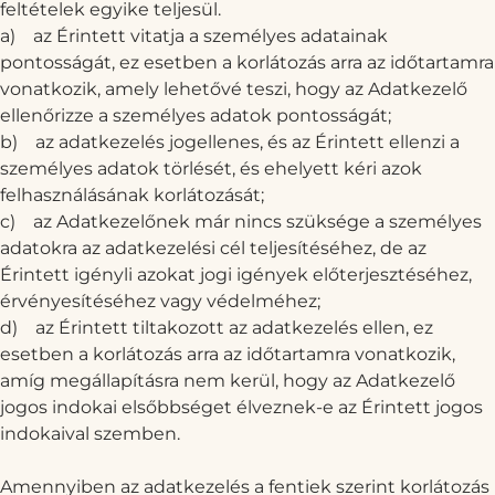
feltételek egyike teljesül.
a)
az Érintett vitatja a személyes adatainak
pontosságát, ez esetben a korlátozás arra az időtartamra
vonatkozik, amely lehetővé teszi, hogy az Adatkezelő
ellenőrizze a személyes adatok pontosságát;
b)
az adatkezelés jogellenes, és az Érintett ellenzi a
személyes adatok törlését, és ehelyett kéri azok
felhasználásának korlátozását;
c)
az Adatkezelőnek már nincs szüksége a személyes
adatokra az adatkezelési cél teljesítéséhez, de az
Érintett igényli azokat jogi igények előterjesztéséhez,
érvényesítéséhez vagy védelméhez;
d)
az Érintett tiltakozott az adatkezelés ellen, ez
esetben a korlátozás arra az időtartamra vonatkozik,
amíg megállapításra nem kerül, hogy az Adatkezelő
jogos indokai elsőbbséget élveznek-e az Érintett jogos
indokaival szemben.
Amennyiben az adatkezelés a fentiek szerint korlátozás