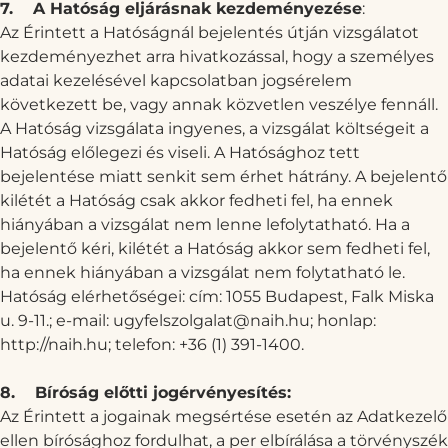
7.
A Hatóság eljárásnak kezdeményezése
:
Az Érintett a Hatóságnál bejelentés útján vizsgálatot
kezdeményezhet arra hivatkozással, hogy a személyes
adatai kezelésével kapcsolatban jogsérelem
következett be, vagy annak közvetlen veszélye fennáll.
A Hatóság vizsgálata ingyenes, a vizsgálat költségeit a
Hatóság előlegezi és viseli. A Hatósághoz tett
bejelentése miatt senkit sem érhet hátrány. A bejelentő
kilétét a Hatóság csak akkor fedheti fel, ha ennek
hiányában a vizsgálat nem lenne lefolytatható. Ha a
bejelentő kéri, kilétét a Hatóság akkor sem fedheti fel,
ha ennek hiányában a vizsgálat nem folytatható le.
Hatóság elérhetőségei: cím: 1055 Budapest, Falk Miska
u. 9-11.; e-mail:
ugyfelszolgalat@naih.hu
; honlap:
http://naih.hu
; telefon: +36 (1) 391-1400.
8.
Bíróság előtti jogérvényesítés:
Az Érintett a jogainak megsértése esetén az Adatkezelő
ellen bírósághoz fordulhat, a per elbírálása a törvényszék