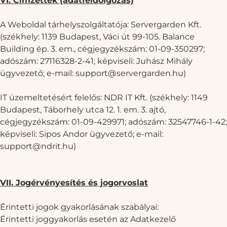
VI. Címzettek (adatfeldolgozás)
A Weboldal tárhelyszolgáltatója: Servergarden Kft.
(székhely: 1139 Budapest, Váci út 99-105. Balance
Building ép. 3. em., cégjegyzékszám: 01-09-350297;
adószám: 27116328-2-41; képviseli: Juhász Mihály
ügyvezető; e-mail:
support@servergarden.hu
)
IT üzemeltetésért felelős: NDR IT Kft. (székhely: 1149
Budapest, Táborhely utca 12. 1. em. 3. ajtó,
cégjegyzékszám: 01-09-429971; adószám: 32547746-1-42;
képviseli: Sipos Andor ügyvezető; e-mail:
support@ndrit.hu
)
VII. Jogérvényesítés és jogorvoslat
Érintetti jogok gyakorlásának szabályai:
Érintetti joggyakorlás esetén az Adatkezelő