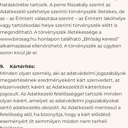
hatáskörébe tartozik. A perre főszabály szerint az
Adatkezelő székhelye szerinti törvényszék illetékes, de
az – az Érintett választása szerint – az Érintett lakóhelye
vagy tartózkodási helye szerinti törvényszék előtt is
megindítható. A törvényszék illetékessége a
www.birosag.hu
honlapon található „Bíróság kereső”
alkalmazással ellenőrizhető. A törvényszék az ügyben
soron kívül jár el.
9.
Kártérítés:
Minden olyan személy, aki az adatvédelmi jogszabályok
megsértésének eredményeként kárt szenvedett, az
elszenvedett kárért az Adatkezelőtől kártérítésre
jogosult. Az Adatkezelő felelősséggel tartozik minden
olyan kárért, amelyet az adatvédelmi jogszabályokat
sértő adatkezelés okozott. Az Adatkezelő mentesül a
felelősség alól, ha bizonyítja, hogy a kárt előidéző
eseményért őt semmilyen módon nem terheli