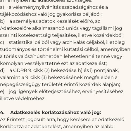
amennyiben az adatkezelés szükséges:
a)
a véleménynyilvánítás szabadságához és a
tájékozódáshoz való jog gyakorlása céljából;
b)
a személyes adatok kezelését előíró, az
Adatkezelőre alkalmazandó uniós vagy tagállami jog
szerinti kötelezettség teljesítése, illetve közérdekből;
c)
statisztikai célból vagy archiválás céljából, illetőleg
tudományos és történelmi kutatási célból, amennyiben
a törlés valószínűsíthetően lehetetlenné tenné vagy
komolyan veszélyeztetné ezt az adatkezelést;
d)
a GDPR 9. cikk (2) bekezdése h) és i) pontjának,
valamint a 9. cikk (3) bekezdésének megfelelően a
népegészségügy területét érintő közérdek alapján;
e)
jogi igények előterjesztéséhez, érvényesítéséhez,
illetve védelméhez.
4.
Adatkezelés korlátozásához való jog:
Az Érintett jogosult arra, hogy kérésére az Adatkezelő
korlátozza az adatkezelést, amennyiben az alábbi