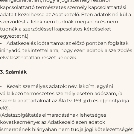
elengedhetetlen, hogy a jogi személy részéről
kapcsolattartó természetes személy kapcsolattartási
adatait kezelhesse az Adatkezelő. Ezen adatok nélkül a
szerződést a felek nem tudnák megkötni és nem
tudnák a szerződéssel kapcsolatos kérdéseket
egyeztetni.)
-
Adatkezelés időtartama: az előző pontban foglaltak
irányadó, tekintettel arra, hogy ezen adatok a szerződés
elválaszthatatlan részét képezik.
3. Számlák
-
Kezelt személyes adatok: név, lakcím, egyéni
vállalkozó természetes személy esetén adószám, (a
számla adattartalmát az Áfa tv. 169. § d) és e) pontja írja
elő).
(Adatszolgáltatás elmaradásának lehetséges
következménye: az Adatkezelő ezen adatok
ismeretének hiányában nem tudja jogi kötelezettségét