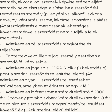
személy, akkor a jogi személy képviseletében eljáró
személy neve, tisztsége, aláírása; ha a szerződő fél
természetes személy (pl. egyéni vállalkozó), akkor a
neve, nyilvántartási száma, lakcíme, adószáma, aláírása.
(Adatszolgáltatás elmaradásának lehetséges
következménye: a szerződést nem tudják a felek
megkötni.)
-
Adatkezelés célja: szerződés megkötése és
teljesítése.
-
Érintettek: vevő, illetve jogi személy esetében a
szerződő fél képviselője.
-
Adatkezelés jogalapja: GDPR 6. cikk (1) bekezdés b)
pontja szerinti szerződés teljesítése jelenti. (Az
adatkezelés olyan szerződés teljesítéséhez
szükséges, amelyben az érintett az egyik fél.)
-
Adatkezelés időtartama: a számvitelről szóló 2000.
évi C törvény (továbbiakban: Számviteli tv.) szerinti 8 év,
de minimum a szerződés megszűnését/ teljesülését
követő 5 év (~ Ptk. szerinti elévülési idő).