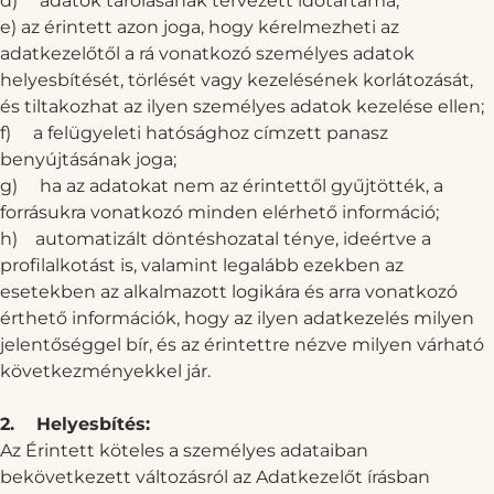
d)
adatok tárolásának tervezett időtartama;
e) az érintett azon joga, hogy kérelmezheti az
adatkezelőtől a rá vonatkozó személyes adatok
helyesbítését, törlését vagy kezelésének korlátozását,
és tiltakozhat az ilyen személyes adatok kezelése ellen;
f)
a felügyeleti hatósághoz címzett panasz
benyújtásának joga;
g)
ha az adatokat nem az érintettől gyűjtötték, a
forrásukra vonatkozó minden elérhető információ;
h)
automatizált döntéshozatal ténye, ideértve a
profilalkotást is, valamint legalább ezekben az
esetekben az alkalmazott logikára és arra vonatkozó
érthető információk, hogy az ilyen adatkezelés milyen
jelentőséggel bír, és az érintettre nézve milyen várható
következményekkel jár.
2.
Helyesbítés:
Az Érintett köteles a személyes adataiban
bekövetkezett változásról az Adatkezelőt írásban