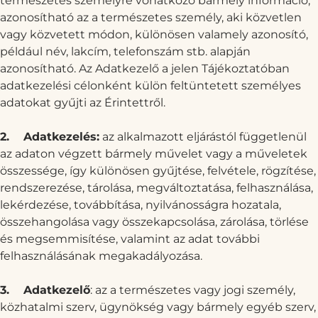
természetes személyre vonatkozó bármely információ;
azonosítható az a természetes személy, aki közvetlen
vagy közvetett módon, különösen valamely azonosító,
például név, lakcím, telefonszám stb. alapján
azonosítható. Az Adatkezelő a jelen Tájékoztatóban
adatkezelési célonként külön feltüntetett személyes
adatokat gyűjti az Érintettről.
2.
Adatkezelés:
az alkalmazott eljárástól függetlenül
az adaton végzett bármely művelet vagy a műveletek
összessége, így különösen gyűjtése, felvétele, rögzítése,
rendszerezése, tárolása, megváltoztatása, felhasználása,
lekérdezése, továbbítása, nyilvánosságra hozatala,
összehangolása vagy összekapcsolása, zárolása, törlése
és megsemmisítése, valamint az adat további
felhasználásának megakadályozása.
3.
Adatkezelő
: az a természetes vagy jogi személy,
közhatalmi szerv, ügynökség vagy bármely egyéb szerv,