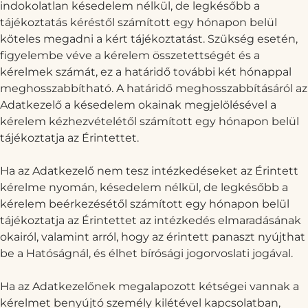
indokolatlan késedelem nélkül, de legkésőbb a
tájékoztatás kéréstől számított egy hónapon belül
köteles megadni a kért tájékoztatást. Szükség esetén,
figyelembe véve a kérelem összetettségét és a
kérelmek számát, ez a határidő további két hónappal
meghosszabbítható. A határidő meghosszabbításáról az
Adatkezelő a késedelem okainak megjelölésével a
kérelem kézhezvételétől számított egy hónapon belül
tájékoztatja az Érintettet.
Ha az Adatkezelő nem tesz intézkedéseket az Érintett
kérelme nyomán, késedelem nélkül, de legkésőbb a
kérelem beérkezésétől számított egy hónapon belül
tájékoztatja az Érintettet az intézkedés elmaradásának
okairól, valamint arról, hogy az érintett panaszt nyújthat
be a Hatóságnál, és élhet bírósági jogorvoslati jogával.
Ha az Adatkezelőnek megalapozott kétségei vannak a
kérelmet benyújtó személy kilétével kapcsolatban,