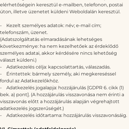
elérhetőségein keresztül e-mailben, telefonon, postai
úton, illetve üzenetet küldeni Weboldalán keresztül.
-
Kezelt személyes adatok: név; e-mail cím;
telefonszám, üzenet.
(Adatszolgáltatás elmaradásának lehetséges
következménye: ha nem kezelhetőek az érdeklődő
személyes adatai, akkor kérdésére nincs lehetőség
választ küldeni.)
-
Adatkezelés célja: kapcsolattartás, válaszadás.
-
Érintettek: bármely személy, aki megkereséssel
fordul az Adatkezelőkhöz.
-
Adatkezelés jogalapja: hozzájárulás [GDPR 6. cikk (1)
bek. a) pont]. (A hozzájárulás visszavonása nem érinti a
visszavonás előtt a hozzájárulás alapján végrehajtott
adatkezelés jogszerűségét.)
-
Adatkezelés időtartama: hozzájárulás visszavonásáig.