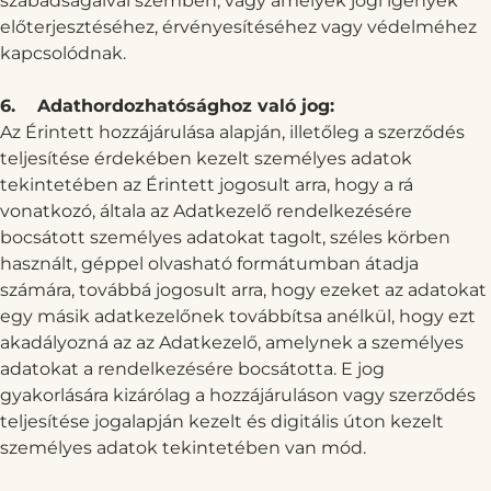
szabadságaival szemben, vagy amelyek jogi igények
előterjesztéséhez, érvényesítéséhez vagy védelméhez
kapcsolódnak.
6.
Adathordozhatósághoz való jog:
Az Érintett hozzájárulása alapján, illetőleg a szerződés
teljesítése érdekében kezelt személyes adatok
tekintetében az Érintett jogosult arra, hogy a rá
vonatkozó, általa az Adatkezelő rendelkezésére
bocsátott személyes adatokat tagolt, széles körben
használt, géppel olvasható formátumban átadja
számára, továbbá jogosult arra, hogy ezeket az adatokat
egy másik adatkezelőnek továbbítsa anélkül, hogy ezt
akadályozná az az Adatkezelő, amelynek a személyes
adatokat a rendelkezésére bocsátotta. E jog
gyakorlására kizárólag a hozzájáruláson vagy szerződés
teljesítése jogalapján kezelt és digitális úton kezelt
személyes adatok tekintetében van mód.