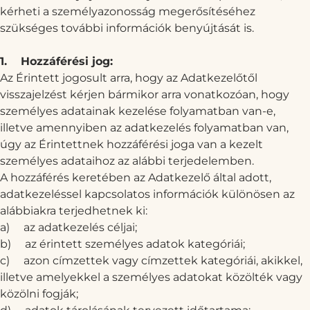
kérheti a személyazonosság megerősítéséhez
szükséges további információk benyújtását is.
1.
Hozzáférési jog:
Az Érintett jogosult arra, hogy az Adatkezelőtől
visszajelzést kérjen bármikor arra vonatkozóan, hogy
személyes adatainak kezelése folyamatban van-e,
illetve amennyiben az adatkezelés folyamatban van,
úgy az Érintettnek hozzáférési joga van a kezelt
személyes adataihoz az alábbi terjedelemben.
A hozzáférés keretében az Adatkezelő által adott,
adatkezeléssel kapcsolatos információk különösen az
alábbiakra terjedhetnek ki:
a)
az adatkezelés céljai;
b)
az érintett személyes adatok kategóriái;
c)
azon címzettek vagy címzettek kategóriái, akikkel,
illetve amelyekkel a személyes adatokat közölték vagy
közölni fogják;